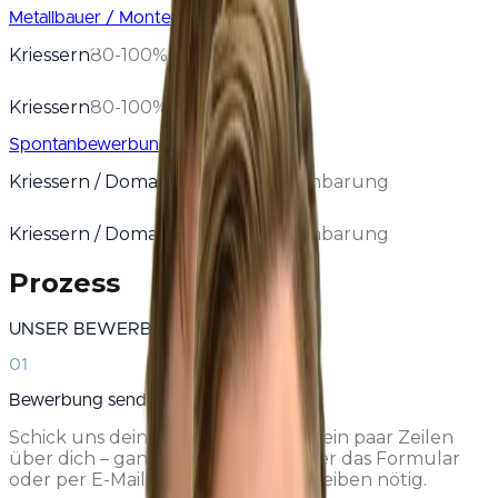
Metallbauer / Monteur
Kriessern
80-100%
Kriessern
80-100%
Spontanbewerbung
Kriessern / Domat/Ems
Nach Vereinbarung
Kriessern / Domat/Ems
Nach Vereinbarung
Prozess
UNSER BEWERBUNGSPROZESS
01
Bewerbung senden
Schick uns deinen Lebenslauf und ein paar Zeilen
über dich – ganz einfach online über das Formular
oder per E-Mail. Kein langes Anschreiben nötig.