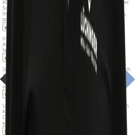
Klar! Bei uns öffnet sich immer wieder ein Jobfenster.
Schick uns deine Unterlagen per E-Mail an
lm@luechinger-metallbau.ch und wir melden uns,
sobald etwas Passendes frei wird.
Wie lange dauert es, bis ich eine Rückmeldung bekomme?
In der Regel melden wir uns innerhalb weniger
Arbeitstage bei dir – per Telefon oder E-Mail. Wir
lassen niemanden lange warten.
Gibt es einen Schnuppertag?
Ja. Bevor wir uns definitiv entscheiden, laden wir dich
zu einem Schnuppertag ein. So lernst du das Team,
die Werkstatt und den Arbeitsalltag kennen – und
wir dich.
Welche Standorte hat Lüchinger Metallbau?
Unser Hauptsitz mit Werkstatt und SchauPlatz ist in
Kriessern (SG). Dazu kommt die Niederlassungen in
Domat/Ems (GR). Je nach Stelle arbeitest du an
einem oder mehreren Standorten.
Bietet Lüchinger auch Lehrstellen an?