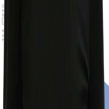
Ja. Wir bilden Metallbauer:innen und
Metallbaukonstrukteur:innen EFZ aus. Alle Infos
findest du auf unserer Ausbildungsseite.
An wen kann ich mich bei Fragen wenden?
Melde dich bei Leslie Marquart unter 071 757 10 06
oder per E-Mail an
lm@luechinger-metallbau.ch
. Er
hilft dir gerne weiter.