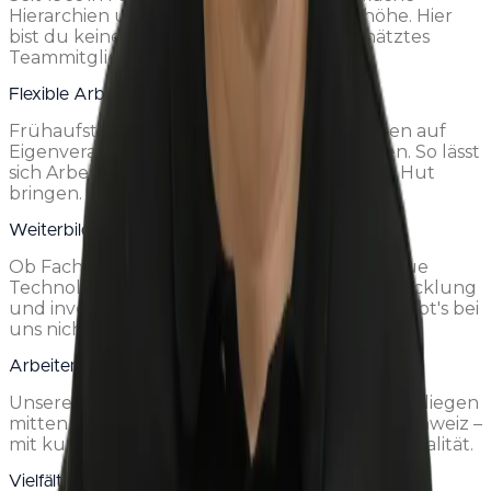
Hierarchien und ein Umgang auf Augenhöhe. Hier
bist du keine Nummer, sondern ein geschätztes
Teammitglied.
Flexible Arbeitszeiten
Frühaufsteher oder Langschläfer? Wir setzen auf
Eigenverantwortung statt starre Stechuhren. So lässt
sich Arbeit und Privatleben gut unter einen Hut
bringen.
Weiterbildung und Entwicklung
Ob Fachkurse, Führungsausbildung oder neue
Technologien – wir fördern deine Weiterentwicklung
und investieren in dein Know-how. Stillstand gibt's bei
uns nicht.
Arbeiten in der Ostschweiz
Unsere Standorte in Kriessern und Domat/Ems liegen
mitten in einer der schönsten Regionen der Schweiz –
mit kurzen Arbeitswegen und hoher Lebensqualität.
Vielfältige Projekte