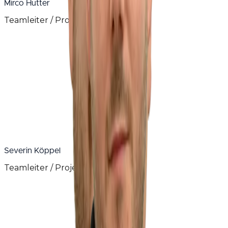
Mirco Hutter
Teamleiter / Projektleiter Metallbau
Als Athlet und später als Cheftrainer der Ringerstaffel
Kriessern habe ich Disziplin, Durchhaltewillen und
Führungsstärke gelernt. Heute setze ich das als
Teamleiter auf Montageprojekten ein.
Severin Köppel
Teamleiter / Projektleiter Service
Vor 20 Jahren startete ich bei Lüchinger die