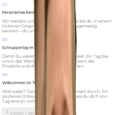
02
Persönliches Kennenlernen
Wir melden uns innert weniger Tage bei dir. In einem
lockeren Gespräch lernen wir uns gegenseitig
kennen – du uns, wir dich.
03
Schnuppertag im Betrieb
Damit du weisst, worauf du dich einlässt: Ein Tag bei
uns in der Werkstatt. Du lernst das Team, die
Projekte und den Arbeitsalltag kennen.
04
Willkommen im Team
Alles passt? Dann starten wir gemeinsam durch. Ein
sauberes Onboarding sorgt dafür, dass du dich von
Tag eins an wohlfühlst.
ZURÜCK
WEITER