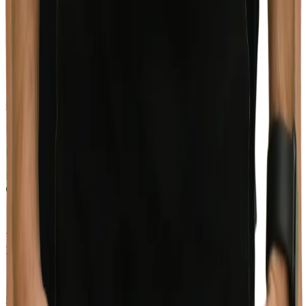
Telefon
071 757 10 10
24H Hotline
071 757 10 15
info@luechinger-metallbau.ch
Domat/Ems
Niederlassung | Showroom
Plong Muling 30
CH-7013 Domat/Ems
Telefon
081 501 10 10
24H Hotline
081 501 10 15
ems@luechinger-metallbau.ch