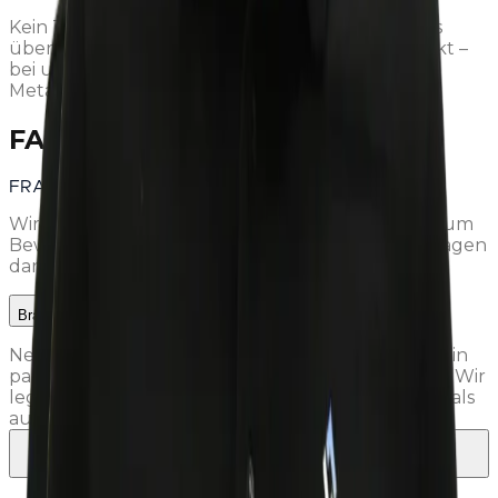
Kein Tag ist wie der andere. Vom Einfamilienhaus
über Gewerbebauten bis zum Sky-Frame-Projekt –
bei uns erlebst du die ganze Bandbreite des
Metallbaus.
FAQ
FRAGEN ZUM BEWERBEN?
Wir haben die wichtigsten Fragen & Antworten zum
Bewerbungsprozess gesammelt. Bei weiteren Fragen
darfst du uns jederzeit kontaktieren.
Brauche ich ein formelles Bewerbungsschreiben?
Nein. Schick uns einfach deinen Lebenslauf und ein
paar Zeilen über dich – das reicht für den Anfang. Wir
legen mehr Wert auf den persönlichen Eindruck als
auf perfekte Unterlagen.
Kann ich mich auch spontan bewerben, wenn keine Stelle
ausgeschrieben ist?