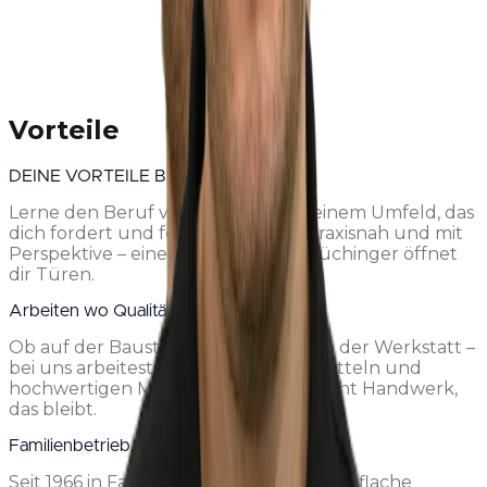
Ausbildung zum Metallbauer EFZ. Heute darf ich als
Projektleiter und Teamleiter Service die gesamte
Abteilung führen.
Vorteile
DEINE VORTEILE BEI UNS
Lerne den Beruf von Grund auf in einem Umfeld, das
dich fordert und fördert. Modern, praxisnah und mit
Perspektive – eine Ausbildung bei Lüchinger öffnet
dir Türen.
Arbeiten wo Qualität zählt
Ob auf der Baustelle, im Büro oder in der Werkstatt –
bei uns arbeitest du mit modernen Mitteln und
hochwertigen Materialien. Hier entsteht Handwerk,
das bleibt.
Familienbetrieb mit Herz
Seit 1966 in Familienhand – kurze Wege, flache