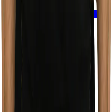
Navigation
Startseite
Produkte
Projekte
Inspiration
Über Uns
Karriere
Kriessern
Hauptsitz | Schauplatz
Krummenseestrasse 1
CH-9451 Kriessern